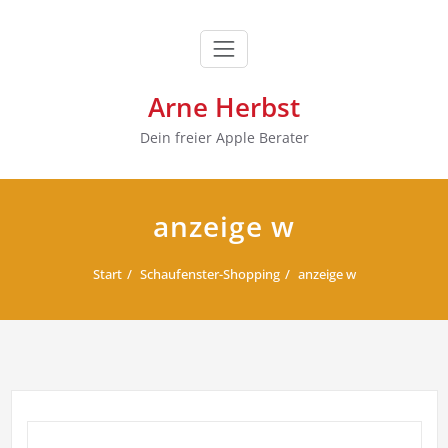
Zum
Inhalt
springen
Arne Herbst
Dein freier Apple Berater
anzeige w
Start
Schaufenster-Shopping
anzeige w