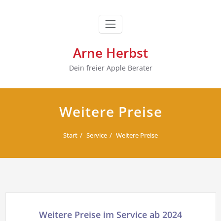
Zum
Inhalt
springen
Arne Herbst
Dein freier Apple Berater
Weitere Preise
Start
Service
Weitere Preise
Weitere Preise im Service ab 2024