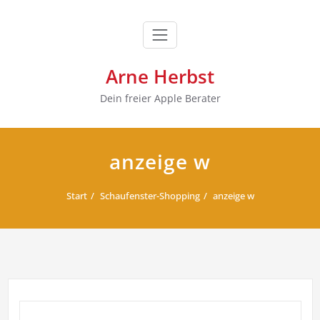
Zum
Inhalt
springen
Arne Herbst
Dein freier Apple Berater
anzeige w
Start
Schaufenster-Shopping
anzeige w