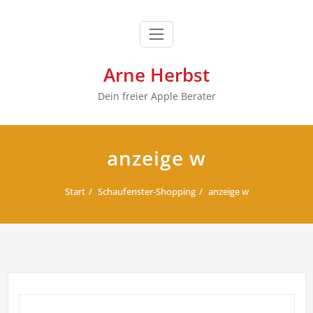
Zum
Inhalt
springen
Arne Herbst
Dein freier Apple Berater
anzeige w
Start
Schaufenster-Shopping
anzeige w