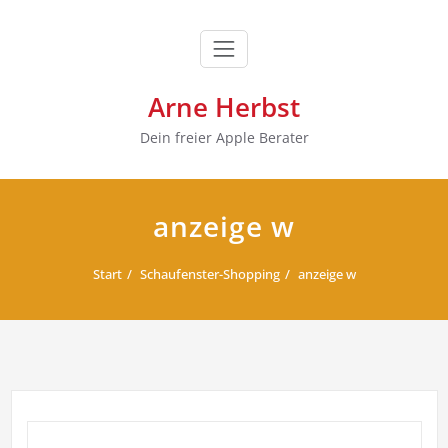
Zum
Inhalt
springen
Arne Herbst
Dein freier Apple Berater
anzeige w
Start
Schaufenster-Shopping
anzeige w