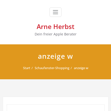
Zum
Inhalt
springen
Arne Herbst
Dein freier Apple Berater
anzeige w
Start
Schaufenster-Shopping
anzeige w