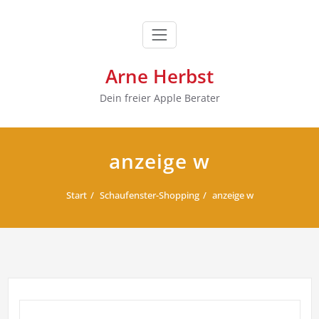
Zum
Inhalt
springen
Arne Herbst
Dein freier Apple Berater
anzeige w
Start
Schaufenster-Shopping
anzeige w