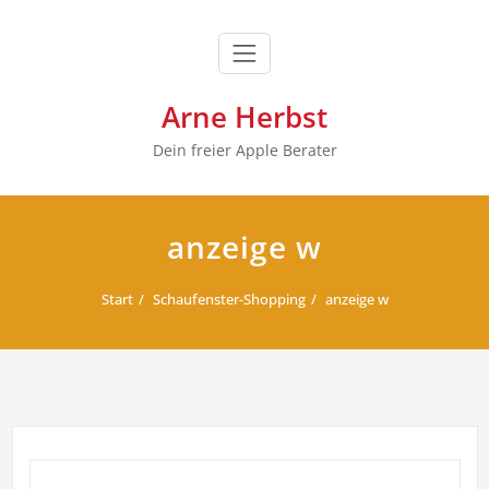
Zum
Inhalt
springen
Arne Herbst
Dein freier Apple Berater
anzeige w
Start
Schaufenster-Shopping
anzeige w