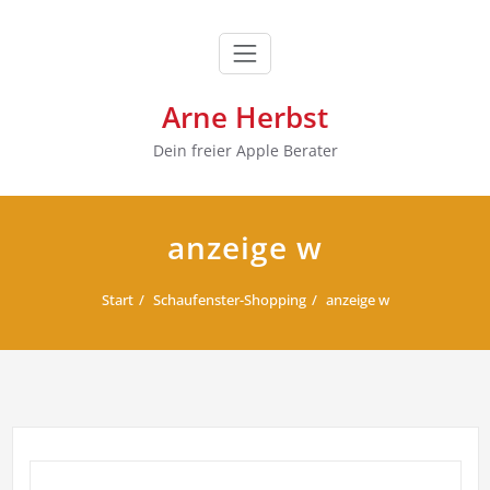
Zum
Inhalt
springen
Arne Herbst
Dein freier Apple Berater
anzeige w
Start
Schaufenster-Shopping
anzeige w