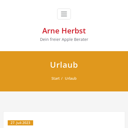
Zum
Inhalt
springen
Arne Herbst
Dein freier Apple Berater
Urlaub
Start
Urlaub
27. Juli 2023