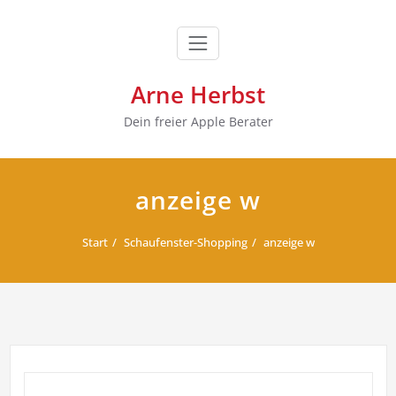
Zum
Inhalt
springen
Arne Herbst
Dein freier Apple Berater
anzeige w
Start
Schaufenster-Shopping
anzeige w